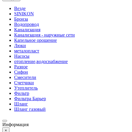
Везде
SINIKON
Бронза
Водопровод
Канализация
Канализация - наружные сети
Капельное орошение
Люки
металопласт
Насосы
отопление,водоснабжение
Разное
Сифон
Смесители
Счетчики
Утеплитель
Фильтр
Фильтра Барьер
Шланг
Шланг газовый
Информация
×