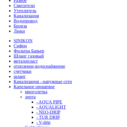
Разное
Смесители
Утеплитель
Канализация
Водопровод
Бронза
Люки
SINIKON
Сифон
Фильтра Барьер
Шланг газовый
металопласт
отопление,водоснабжение
счетчики
шланг
Канализация - наружные сети
Капельное орошение
многолетка
лента
- AQUA PIPE
- AQUALIGHT
- NEO-DRIP
- TUR DRIP
- V-drip