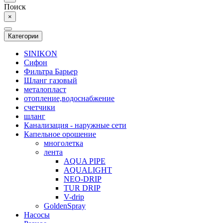
Поиск
×
Категории
SINIKON
Сифон
Фильтра Барьер
Шланг газовый
металопласт
отопление,водоснабжение
счетчики
шланг
Канализация - наружные сети
Капельное орошение
многолетка
лента
AQUA PIPE
AQUALIGHT
NEO-DRIP
TUR DRIP
V-drip
GoldenSpray
Насосы