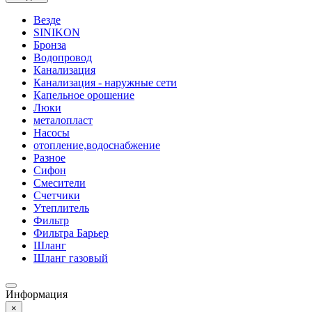
Везде
SINIKON
Бронза
Водопровод
Канализация
Канализация - наружные сети
Капельное орошение
Люки
металопласт
Насосы
отопление,водоснабжение
Разное
Сифон
Смесители
Счетчики
Утеплитель
Фильтр
Фильтра Барьер
Шланг
Шланг газовый
Информация
×