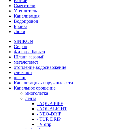
Разное
Смесители
Утеплитель
Канализация
Водопровод
Бронза
Люки
SINIKON
Сифон
Фильтра Барьер
Шланг газовый
металопласт
отопление,водоснабжение
счетчики
шланг
Канализация - наружные сети
Капельное орошение
многолетка
лента
- AQUA PIPE
- AQUALIGHT
- NEO-DRIP
- TUR DRIP
- V-drip