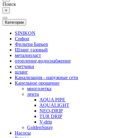
Поиск
×
Категории
SINIKON
Сифон
Фильтра Барьер
Шланг газовый
металопласт
отопление,водоснабжение
счетчики
шланг
Канализация - наружные сети
Капельное орошение
многолетка
лента
AQUA PIPE
AQUALIGHT
NEO-DRIP
TUR DRIP
V-drip
GoldenSpray
Насосы