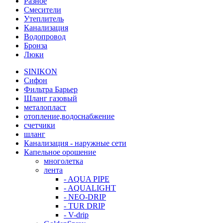
Разное
Смесители
Утеплитель
Канализация
Водопровод
Бронза
Люки
SINIKON
Сифон
Фильтра Барьер
Шланг газовый
металопласт
отопление,водоснабжение
счетчики
шланг
Канализация - наружные сети
Капельное орошение
многолетка
лента
- AQUA PIPE
- AQUALIGHT
- NEO-DRIP
- TUR DRIP
- V-drip