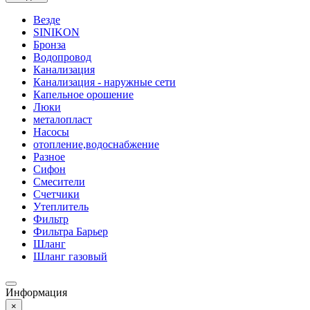
Везде
SINIKON
Бронза
Водопровод
Канализация
Канализация - наружные сети
Капельное орошение
Люки
металопласт
Насосы
отопление,водоснабжение
Разное
Сифон
Смесители
Счетчики
Утеплитель
Фильтр
Фильтра Барьер
Шланг
Шланг газовый
Информация
×