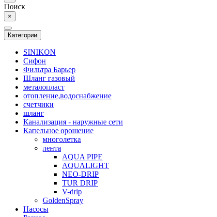
Поиск
×
Категории
SINIKON
Сифон
Фильтра Барьер
Шланг газовый
металопласт
отопление,водоснабжение
счетчики
шланг
Канализация - наружные сети
Капельное орошение
многолетка
лента
AQUA PIPE
AQUALIGHT
NEO-DRIP
TUR DRIP
V-drip
GoldenSpray
Насосы