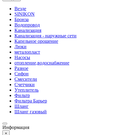
Везде
SINIKON
Бронза
Водопровод
Канализация
Канализация - наружные сети
Капельное орошение
Люки
металопласт
Насосы
отопление,водоснабжение
Разное
Сифон
Смесители
Счетчики
Утеплитель
Фильтр
Фильтра Барьер
Шланг
Шланг газовый
Информация
×