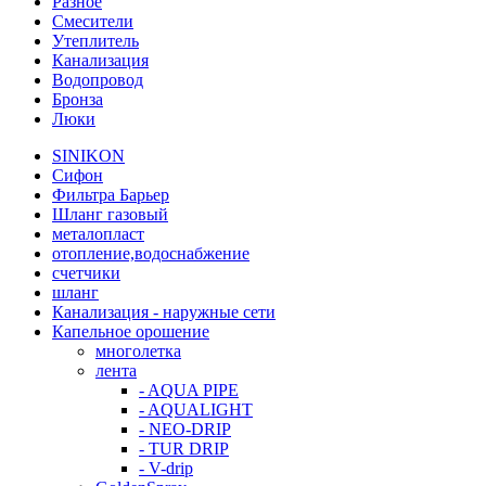
Разное
Смесители
Утеплитель
Канализация
Водопровод
Бронза
Люки
SINIKON
Сифон
Фильтра Барьер
Шланг газовый
металопласт
отопление,водоснабжение
счетчики
шланг
Канализация - наружные сети
Капельное орошение
многолетка
лента
- AQUA PIPE
- AQUALIGHT
- NEO-DRIP
- TUR DRIP
- V-drip