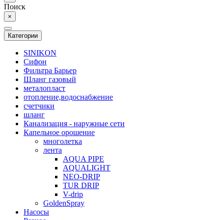
Поиск
×
Категории
SINIKON
Сифон
Фильтра Барьер
Шланг газовый
металопласт
отопление,водоснабжение
счетчики
шланг
Канализация - наружные сети
Капельное орошение
многолетка
лента
AQUA PIPE
AQUALIGHT
NEO-DRIP
TUR DRIP
V-drip
GoldenSpray
Насосы