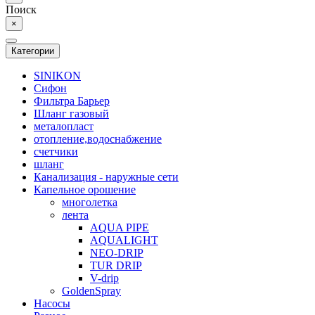
Поиск
×
Категории
SINIKON
Сифон
Фильтра Барьер
Шланг газовый
металопласт
отопление,водоснабжение
счетчики
шланг
Канализация - наружные сети
Капельное орошение
многолетка
лента
AQUA PIPE
AQUALIGHT
NEO-DRIP
TUR DRIP
V-drip
GoldenSpray
Насосы