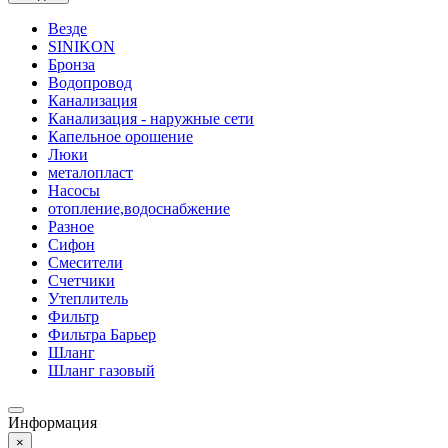
Везде
SINIKON
Бронза
Водопровод
Канализация
Канализация - наружные сети
Капельное орошение
Люки
металопласт
Насосы
отопление,водоснабжение
Разное
Сифон
Смесители
Счетчики
Утеплитель
Фильтр
Фильтра Барьер
Шланг
Шланг газовый
Информация
×