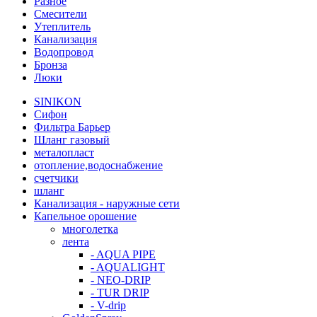
Разное
Смесители
Утеплитель
Канализация
Водопровод
Бронза
Люки
SINIKON
Сифон
Фильтра Барьер
Шланг газовый
металопласт
отопление,водоснабжение
счетчики
шланг
Канализация - наружные сети
Капельное орошение
многолетка
лента
- AQUA PIPE
- AQUALIGHT
- NEO-DRIP
- TUR DRIP
- V-drip