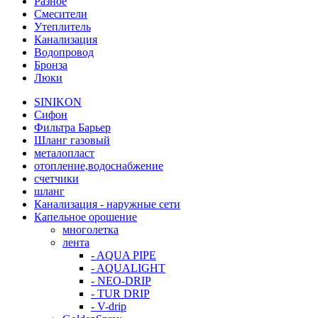
Разное
Смесители
Утеплитель
Канализация
Водопровод
Бронза
Люки
SINIKON
Сифон
Фильтра Барьер
Шланг газовый
металопласт
отопление,водоснабжение
счетчики
шланг
Канализация - наружные сети
Капельное орошение
многолетка
лента
- AQUA PIPE
- AQUALIGHT
- NEO-DRIP
- TUR DRIP
- V-drip