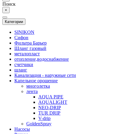
Поиск
×
Категории
SINIKON
Сифон
Фильтра Барьер
Шланг газовый
металопласт
отопление,водоснабжение
счетчики
шланг
Канализация - наружные сети
Капельное орошение
многолетка
лента
AQUA PIPE
AQUALIGHT
NEO-DRIP
TUR DRIP
V-drip
GoldenSpray
Насосы