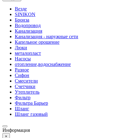
Везде
SINIKON
Бронза
Водопровод
Канализация
Канализация - наружные сети
Капельное орошение
Люки
металопласт
Насосы
отопление,водоснабжение
Разное
Сифон
Смесители
Счетчики
Утеплитель
Фильтр
Фильтра Барьер
Шланг
Шланг газовый
Информация
×