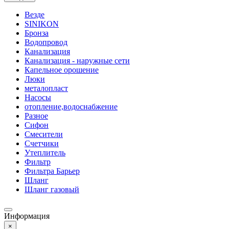
Везде
SINIKON
Бронза
Водопровод
Канализация
Канализация - наружные сети
Капельное орошение
Люки
металопласт
Насосы
отопление,водоснабжение
Разное
Сифон
Смесители
Счетчики
Утеплитель
Фильтр
Фильтра Барьер
Шланг
Шланг газовый
Информация
×