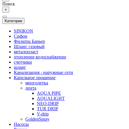
Поиск
×
Категории
SINIKON
Сифон
Фильтра Барьер
Шланг газовый
металопласт
отопление,водоснабжение
счетчики
шланг
Канализация - наружные сети
Капельное орошение
многолетка
лента
AQUA PIPE
AQUALIGHT
NEO-DRIP
TUR DRIP
V-drip
GoldenSpray
Насосы