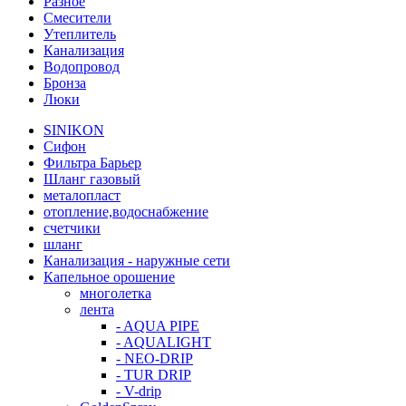
Разное
Смесители
Утеплитель
Канализация
Водопровод
Бронза
Люки
SINIKON
Сифон
Фильтра Барьер
Шланг газовый
металопласт
отопление,водоснабжение
счетчики
шланг
Канализация - наружные сети
Капельное орошение
многолетка
лента
- AQUA PIPE
- AQUALIGHT
- NEO-DRIP
- TUR DRIP
- V-drip