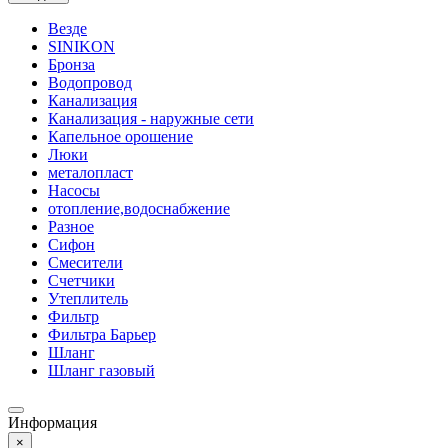
Везде
SINIKON
Бронза
Водопровод
Канализация
Канализация - наружные сети
Капельное орошение
Люки
металопласт
Насосы
отопление,водоснабжение
Разное
Сифон
Смесители
Счетчики
Утеплитель
Фильтр
Фильтра Барьер
Шланг
Шланг газовый
Информация
×