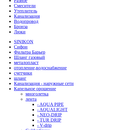
Разное
Смесители
Утеплитель
Канализация
Водопровод
Бронза
Люки
SINIKON
Сифон
Фильтра Барьер
Шланг газовый
металопласт
отопление,водоснабжение
счетчики
шланг
Канализация - наружные сети
Капельное орошение
многолетка
лента
- AQUA PIPE
- AQUALIGHT
- NEO-DRIP
- TUR DRIP
- V-drip