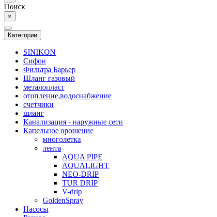
Поиск
×
Категории
SINIKON
Сифон
Фильтра Барьер
Шланг газовый
металопласт
отопление,водоснабжение
счетчики
шланг
Канализация - наружные сети
Капельное орошение
многолетка
лента
AQUA PIPE
AQUALIGHT
NEO-DRIP
TUR DRIP
V-drip
GoldenSpray
Насосы