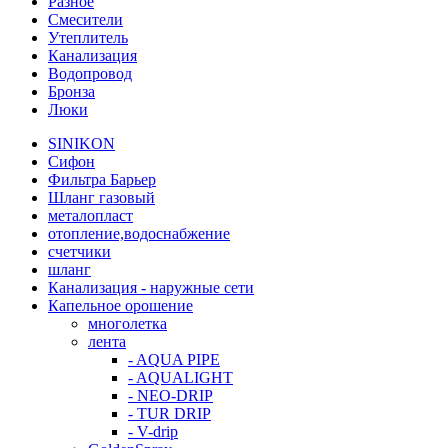
Разное
Смесители
Утеплитель
Канализация
Водопровод
Бронза
Люки
SINIKON
Сифон
Фильтра Барьер
Шланг газовый
металопласт
отопление,водоснабжение
счетчики
шланг
Канализация - наружные сети
Капельное орошение
многолетка
лента
- AQUA PIPE
- AQUALIGHT
- NEO-DRIP
- TUR DRIP
- V-drip