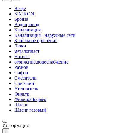
Везде
SINIKON
Бронза
Водопровод
Канализация
Канализация - наружные сети
Капельное орошение
Люки
металопласт
Насосы
отопление,водоснабжение
Разное
Сифон
Смесители
Счетчики
Утеплитель
Фильтр
Фильтра Барьер
Шланг
Шланг газовый
Информация
×