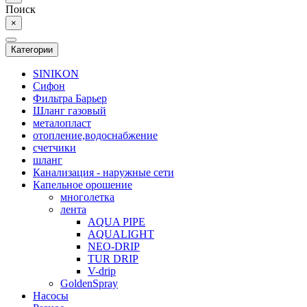
Поиск
×
Категории
SINIKON
Сифон
Фильтра Барьер
Шланг газовый
металопласт
отопление,водоснабжение
счетчики
шланг
Канализация - наружные сети
Капельное орошение
многолетка
лента
AQUA PIPE
AQUALIGHT
NEO-DRIP
TUR DRIP
V-drip
GoldenSpray
Насосы