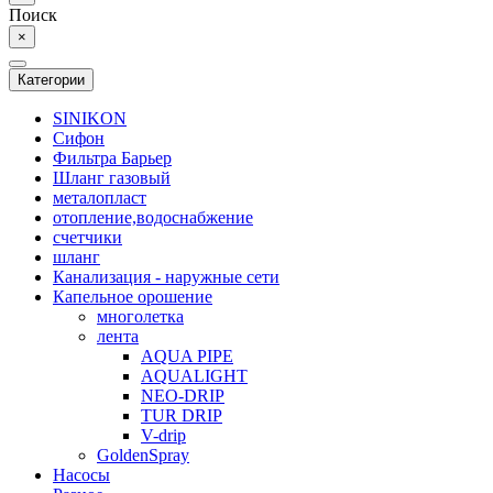
Поиск
×
Категории
SINIKON
Сифон
Фильтра Барьер
Шланг газовый
металопласт
отопление,водоснабжение
счетчики
шланг
Канализация - наружные сети
Капельное орошение
многолетка
лента
AQUA PIPE
AQUALIGHT
NEO-DRIP
TUR DRIP
V-drip
GoldenSpray
Насосы