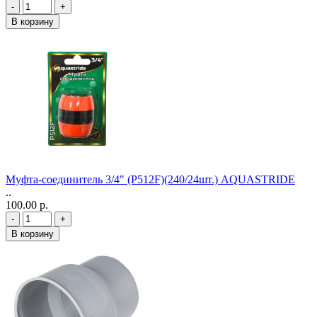
-
+
В корзину
Муфта-соединитель 3/4" (P512F)(240/24шт.) AQUASTRIDE
..
100.00 р.
-
+
В корзину