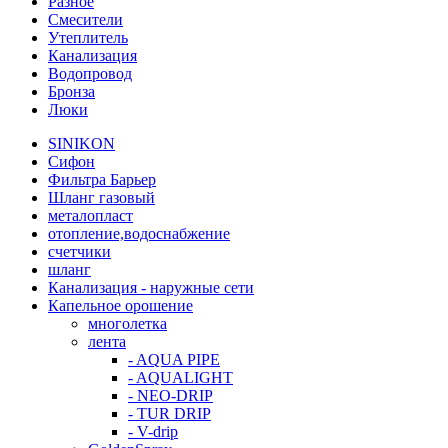
Разное
Смесители
Утеплитель
Канализация
Водопровод
Бронза
Люки
SINIKON
Сифон
Фильтра Барьер
Шланг газовый
металопласт
отопление,водоснабжение
счетчики
шланг
Канализация - наружные сети
Капельное орошение
многолетка
лента
- AQUA PIPE
- AQUALIGHT
- NEO-DRIP
- TUR DRIP
- V-drip