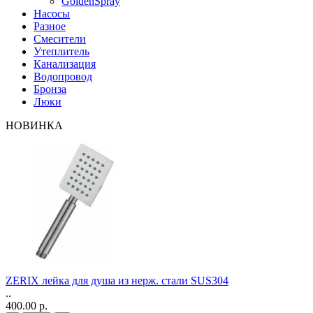
GoldenSpray
Насосы
Разное
Смесители
Утеплитель
Канализация
Водопровод
Бронза
Люки
НОВИНКА
ZERIX лейка для душа из нерж. стали SUS304
..
400.00 р.