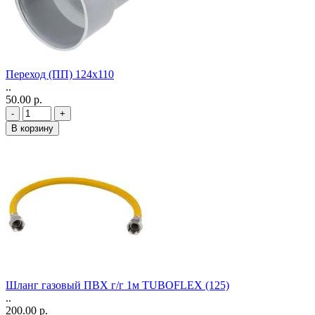
Переход (ПП) 124х110
..
50.00 р.
-
+
В корзину
Шланг газовый ПВХ г/г 1м TUBOFLEX (125)
..
200.00 р.