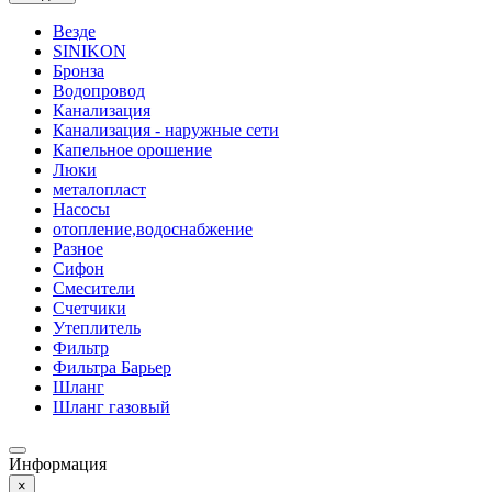
Везде
SINIKON
Бронза
Водопровод
Канализация
Канализация - наружные сети
Капельное орошение
Люки
металопласт
Насосы
отопление,водоснабжение
Разное
Сифон
Смесители
Счетчики
Утеплитель
Фильтр
Фильтра Барьер
Шланг
Шланг газовый
Информация
×