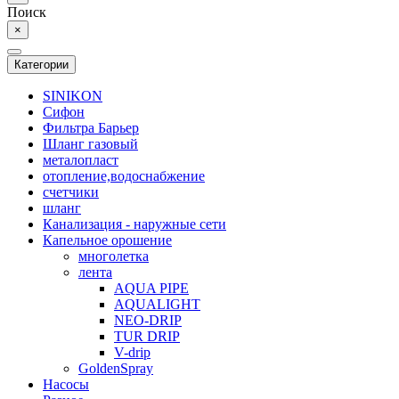
Поиск
×
Категории
SINIKON
Сифон
Фильтра Барьер
Шланг газовый
металопласт
отопление,водоснабжение
счетчики
шланг
Канализация - наружные сети
Капельное орошение
многолетка
лента
AQUA PIPE
AQUALIGHT
NEO-DRIP
TUR DRIP
V-drip
GoldenSpray
Насосы