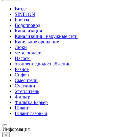
Везде
SINIKON
Бронза
Водопровод
Канализация
Канализация - наружные сети
Капельное орошение
Люки
металопласт
Насосы
отопление,водоснабжение
Разное
Сифон
Смесители
Счетчики
Утеплитель
Фильтр
Фильтра Барьер
Шланг
Шланг газовый
Информация
×