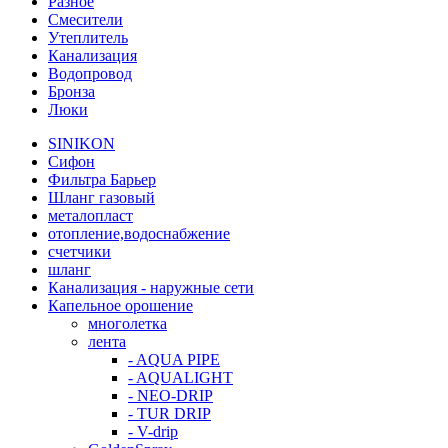
Разное
Смесители
Утеплитель
Канализация
Водопровод
Бронза
Люки
SINIKON
Сифон
Фильтра Барьер
Шланг газовый
металопласт
отопление,водоснабжение
счетчики
шланг
Канализация - наружные сети
Капельное орошение
многолетка
лента
- AQUA PIPE
- AQUALIGHT
- NEO-DRIP
- TUR DRIP
- V-drip