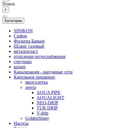
Поиск
×
Категории
SINIKON
Сифон
Фильтра Барьер
Шланг газовый
металопласт
отопление,водоснабжение
счетчики
шланг
Канализация - наружные сети
Капельное орошение
многолетка
лента
AQUA PIPE
AQUALIGHT
NEO-DRIP
TUR DRIP
V-drip
GoldenSpray
Насосы