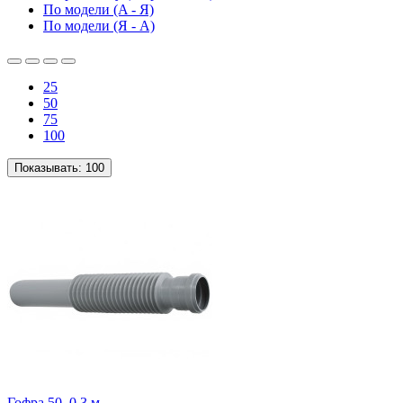
По модели (A - Я)
По модели (Я - A)
25
50
75
100
Показывать:
100
Гофра 50, 0,3 м