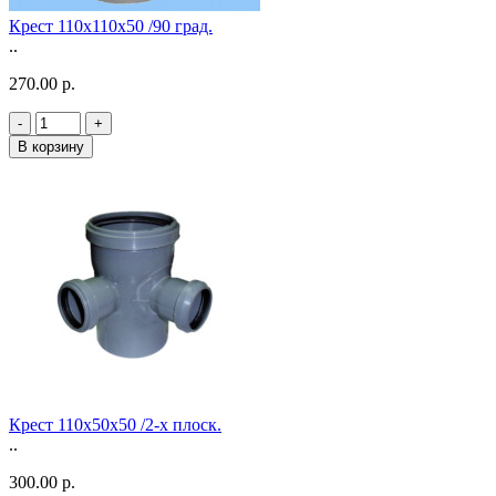
Крест 110х110х50 /90 град.
..
270.00 р.
-
+
В корзину
Крест 110х50х50 /2-х плоск.
..
300.00 р.