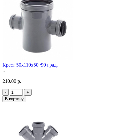
Крест 50х110х50 /90 град.
..
210.00 р.
-
+
В корзину