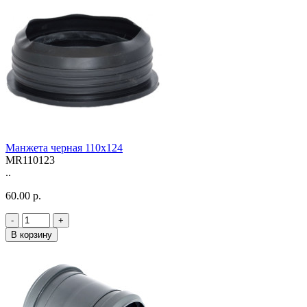
Манжета черная 110х124
MR110123
..
60.00 р.
-
+
В корзину