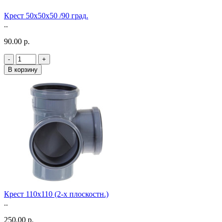
Крест 50х50х50 /90 град.
..
90.00 р.
-
+
В корзину
Крест 110х110 (2-х плоскостн.)
..
250.00 р.