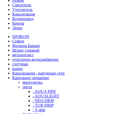
Разное
Смесители
Утеплитель
Канализация
Водопровод
Бронза
Люки
SINIKON
Сифон
Фильтра Барьер
Шланг газовый
металопласт
отопление,водоснабжение
счетчики
шланг
Канализация - наружные сети
Капельное орошение
многолетка
лента
- AQUA PIPE
- AQUALIGHT
- NEO-DRIP
- TUR DRIP
- V-drip