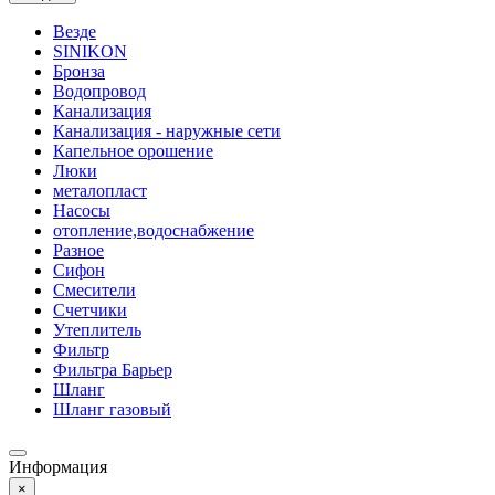
Везде
SINIKON
Бронза
Водопровод
Канализация
Канализация - наружные сети
Капельное орошение
Люки
металопласт
Насосы
отопление,водоснабжение
Разное
Сифон
Смесители
Счетчики
Утеплитель
Фильтр
Фильтра Барьер
Шланг
Шланг газовый
Информация
×