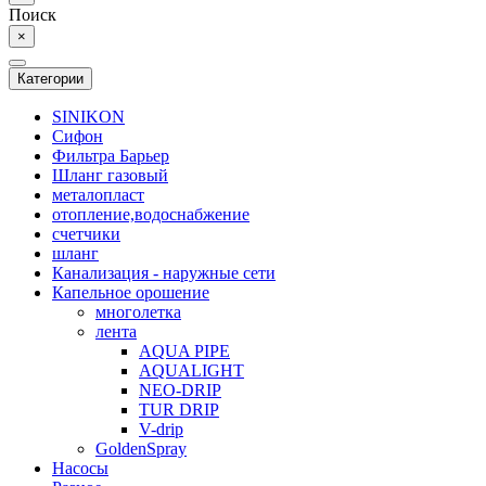
Поиск
×
Категории
SINIKON
Сифон
Фильтра Барьер
Шланг газовый
металопласт
отопление,водоснабжение
счетчики
шланг
Канализация - наружные сети
Капельное орошение
многолетка
лента
AQUA PIPE
AQUALIGHT
NEO-DRIP
TUR DRIP
V-drip
GoldenSpray
Насосы