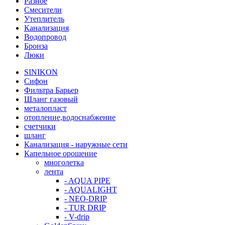
Разное
Смесители
Утеплитель
Канализация
Водопровод
Бронза
Люки
SINIKON
Сифон
Фильтра Барьер
Шланг газовый
металопласт
отопление,водоснабжение
счетчики
шланг
Канализация - наружные сети
Капельное орошение
многолетка
лента
- AQUA PIPE
- AQUALIGHT
- NEO-DRIP
- TUR DRIP
- V-drip