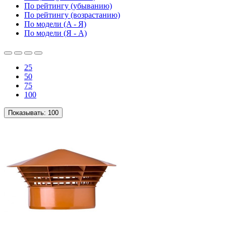
По рейтингу (убыванию)
По рейтингу (возрастанию)
По модели (A - Я)
По модели (Я - A)
25
50
75
100
Показывать:
100