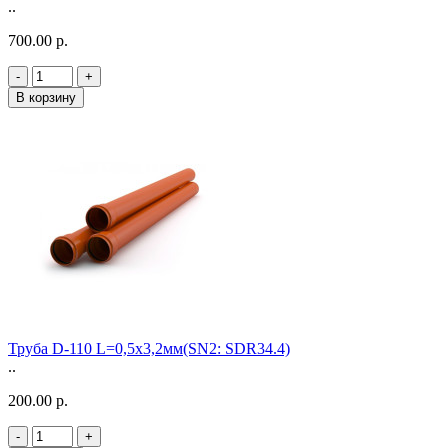
..
700.00 р.
-
+
В корзину
Труба D-110 L=0,5х3,2мм(SN2: SDR34.4)
..
200.00 р.
-
+