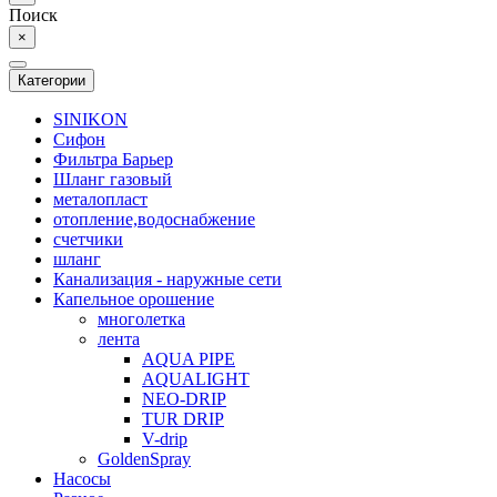
Поиск
×
Категории
SINIKON
Сифон
Фильтра Барьер
Шланг газовый
металопласт
отопление,водоснабжение
счетчики
шланг
Канализация - наружные сети
Капельное орошение
многолетка
лента
AQUA PIPE
AQUALIGHT
NEO-DRIP
TUR DRIP
V-drip
GoldenSpray
Насосы