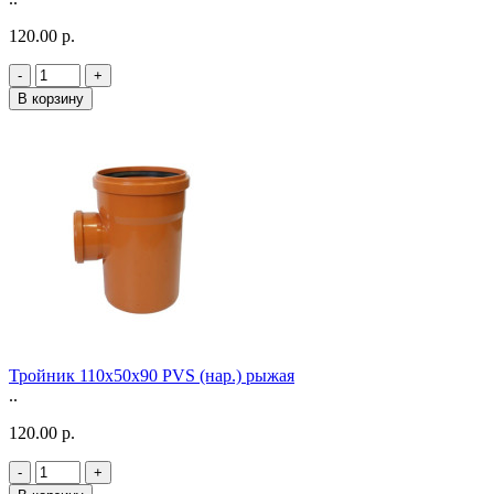
120.00 р.
-
+
В корзину
Тройник 110х50х90 PVS (нар.) рыжая
..
120.00 р.
-
+