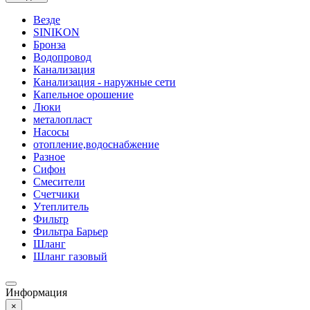
Везде
SINIKON
Бронза
Водопровод
Канализация
Канализация - наружные сети
Капельное орошение
Люки
металопласт
Насосы
отопление,водоснабжение
Разное
Сифон
Смесители
Счетчики
Утеплитель
Фильтр
Фильтра Барьер
Шланг
Шланг газовый
Информация
×