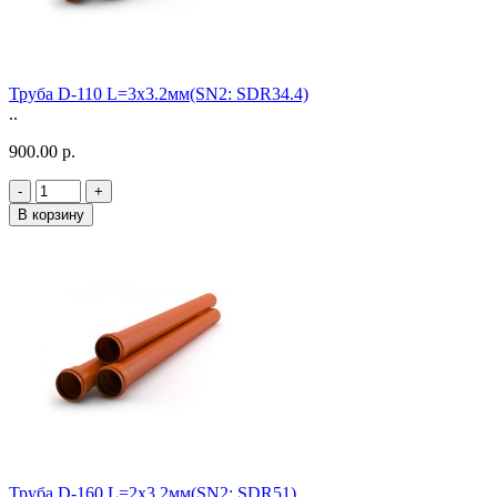
Труба D-110 L=3х3.2мм(SN2: SDR34.4)
..
900.00 р.
-
+
В корзину
Труба D-160 L=2х3,2мм(SN2: SDR51)