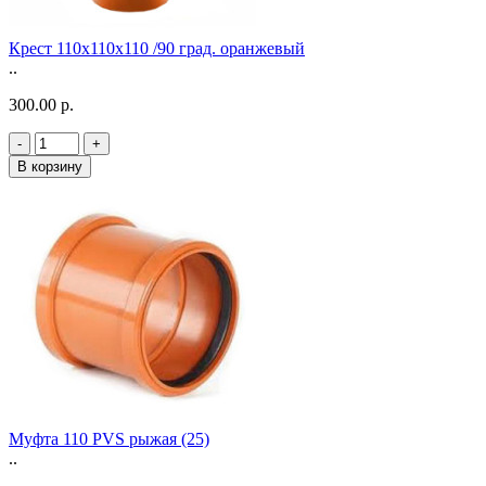
Крест 110х110х110 /90 град. оранжевый
..
300.00 р.
-
+
В корзину
Муфта 110 PVS рыжая (25)
..