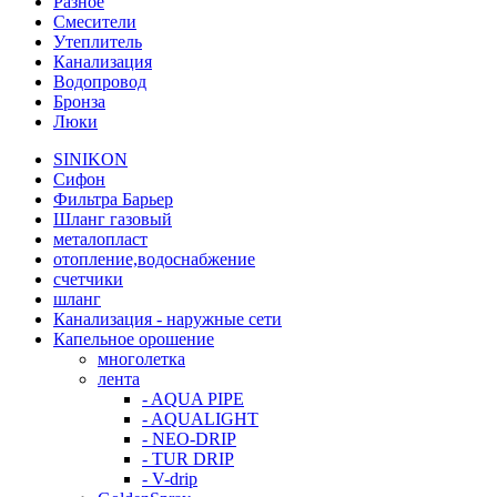
Разное
Смесители
Утеплитель
Канализация
Водопровод
Бронза
Люки
SINIKON
Сифон
Фильтра Барьер
Шланг газовый
металопласт
отопление,водоснабжение
счетчики
шланг
Канализация - наружные сети
Капельное орошение
многолетка
лента
- AQUA PIPE
- AQUALIGHT
- NEO-DRIP
- TUR DRIP
- V-drip