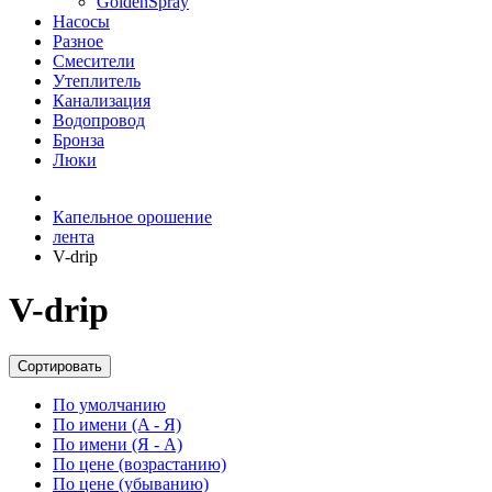
GoldenSpray
Насосы
Разное
Смесители
Утеплитель
Канализация
Водопровод
Бронза
Люки
Капельное орошение
лента
V-drip
V-drip
Сортировать
По умолчанию
По имени (A - Я)
По имени (Я - A)
По цене (возрастанию)
По цене (убыванию)