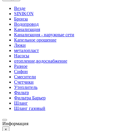
Везде
SINIKON
Бронза
Водопровод
Канализация
Канализация - наружные сети
Капельное орошение
Люки
металопласт
Насосы
отопление,водоснабжение
Разное
Сифон
Смесители
Счетчики
Утеплитель
Фильтр
Фильтра Барьер
Шланг
Шланг газовый
Информация
×