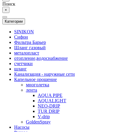
Поиск
×
Категории
SINIKON
Сифон
Фильтра Барьер
Шланг газовый
металопласт
отопление,водоснабжение
счетчики
шланг
Канализация - наружные сети
Капельное орошение
многолетка
лента
AQUA PIPE
AQUALIGHT
NEO-DRIP
TUR DRIP
V-drip
GoldenSpray
Насосы