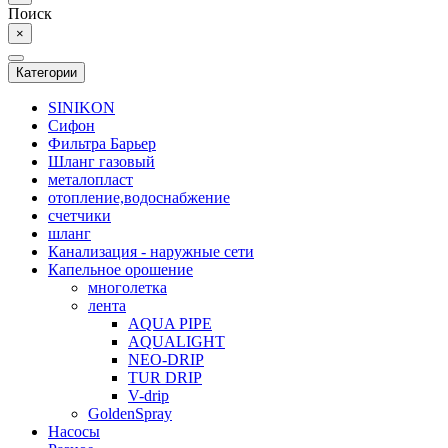
Поиск
×
Категории
SINIKON
Сифон
Фильтра Барьер
Шланг газовый
металопласт
отопление,водоснабжение
счетчики
шланг
Канализация - наружные сети
Капельное орошение
многолетка
лента
AQUA PIPE
AQUALIGHT
NEO-DRIP
TUR DRIP
V-drip
GoldenSpray
Насосы