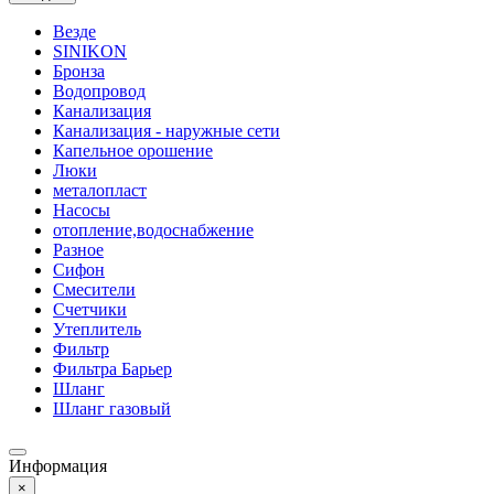
Везде
SINIKON
Бронза
Водопровод
Канализация
Канализация - наружные сети
Капельное орошение
Люки
металопласт
Насосы
отопление,водоснабжение
Разное
Сифон
Смесители
Счетчики
Утеплитель
Фильтр
Фильтра Барьер
Шланг
Шланг газовый
Информация
×