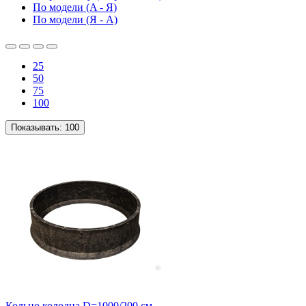
По модели (A - Я)
По модели (Я - A)
25
50
75
100
Показывать:
100
Кольцо колодца D=1000/200 см