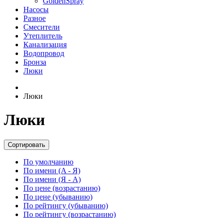
GoldenSpray
Насосы
Разное
Смесители
Утеплитель
Канализация
Водопровод
Бронза
Люки
Люки
Люки
Сортировать
По умолчанию
По имени (A - Я)
По имени (Я - A)
По цене (возрастанию)
По цене (убыванию)
По рейтингу (убыванию)
По рейтингу (возрастанию)