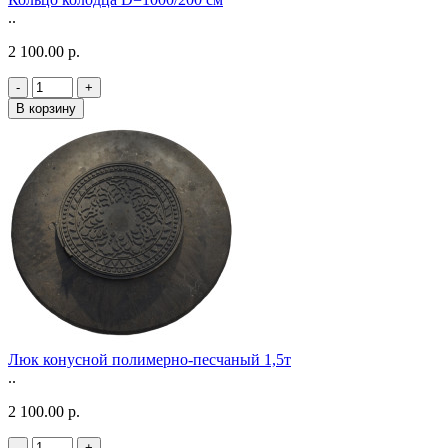
..
2 100.00 р.
-
+
В корзину
Люк конусной полимерно-песчаный 1,5т
..
2 100.00 р.
-
+