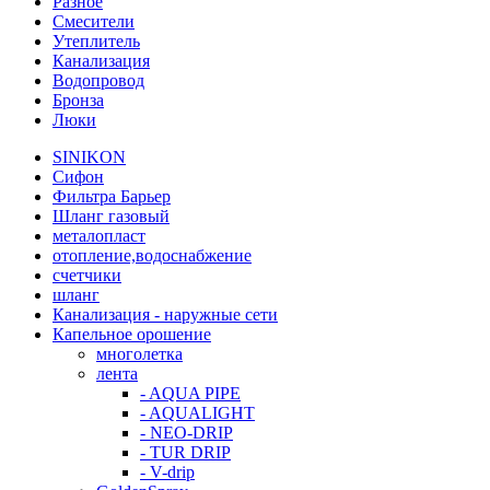
Разное
Смесители
Утеплитель
Канализация
Водопровод
Бронза
Люки
SINIKON
Сифон
Фильтра Барьер
Шланг газовый
металопласт
отопление,водоснабжение
счетчики
шланг
Канализация - наружные сети
Капельное орошение
многолетка
лента
- AQUA PIPE
- AQUALIGHT
- NEO-DRIP
- TUR DRIP
- V-drip