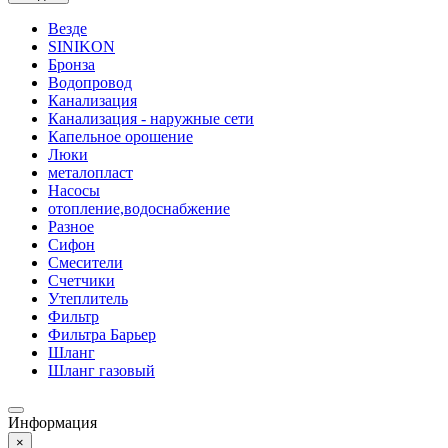
Везде
SINIKON
Бронза
Водопровод
Канализация
Канализация - наружные сети
Капельное орошение
Люки
металопласт
Насосы
отопление,водоснабжение
Разное
Сифон
Смесители
Счетчики
Утеплитель
Фильтр
Фильтра Барьер
Шланг
Шланг газовый
Информация
×