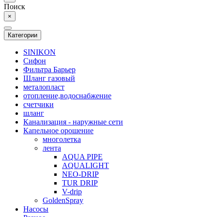
Поиск
×
Категории
SINIKON
Сифон
Фильтра Барьер
Шланг газовый
металопласт
отопление,водоснабжение
счетчики
шланг
Канализация - наружные сети
Капельное орошение
многолетка
лента
AQUA PIPE
AQUALIGHT
NEO-DRIP
TUR DRIP
V-drip
GoldenSpray
Насосы