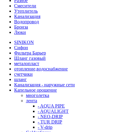
Разное
Смесители
Утеплитель
Канализация
Водопровод
Бронза
Люки
SINIKON
Сифон
Фильтра Барьер
Шланг газовый
металопласт
отопление,водоснабжение
счетчики
шланг
Канализация - наружные сети
Капельное орошение
многолетка
лента
- AQUA PIPE
- AQUALIGHT
- NEO-DRIP
- TUR DRIP
- V-drip