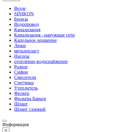
Везде
SINIKON
Бронза
Водопровод
Канализация
Канализация - наружные сети
Капельное орошение
Люки
металопласт
Насосы
отопление,водоснабжение
Разное
Сифон
Смесители
Счетчики
Утеплитель
Фильтр
Фильтра Барьер
Шланг
Шланг газовый
Информация
×