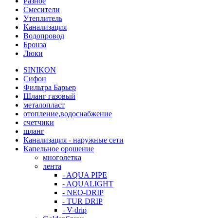
Разное
Смесители
Утеплитель
Канализация
Водопровод
Бронза
Люки
SINIKON
Сифон
Фильтра Барьер
Шланг газовый
металопласт
отопление,водоснабжение
счетчики
шланг
Канализация - наружные сети
Капельное орошение
многолетка
лента
- AQUA PIPE
- AQUALIGHT
- NEO-DRIP
- TUR DRIP
- V-drip