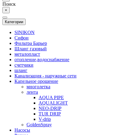
Поиск
×
Категории
SINIKON
Сифон
Фильтра Барьер
Шланг газовый
металопласт
отопление,водоснабжение
счетчики
шланг
Канализация - наружные сети
Капельное орошение
многолетка
лента
AQUA PIPE
AQUALIGHT
NEO-DRIP
TUR DRIP
V-drip
GoldenSpray
Насосы